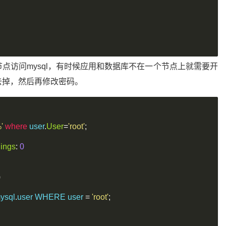
外的节点访问mysql，有时候应用和数据库不在一个节点上就需要开
t去掉，然后再修改密码。
'
where
 user
.
User
=
'root'
;
ings
:
0
)
ysql
.
user WHERE user 
=
'root'
;