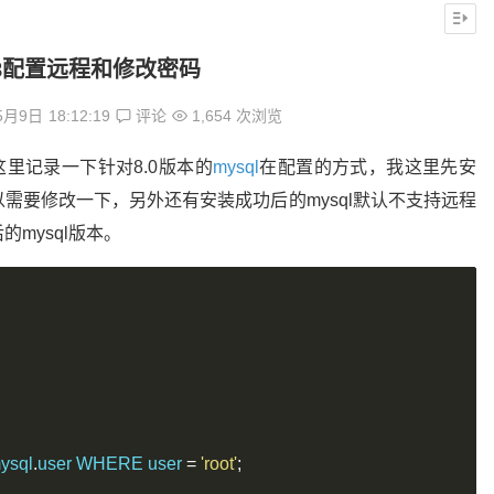
l8配置远程和修改密码
5月9日
18:12:19
评论
1,654 次浏览
里记录一下针对8.0版本的
mysql
在配置的方式，我这里先安
所以需要修改一下，另外还有安装成功后的mysql默认不支持远程
mysql版本。
ysql
.
user WHERE user 
=
'root'
;