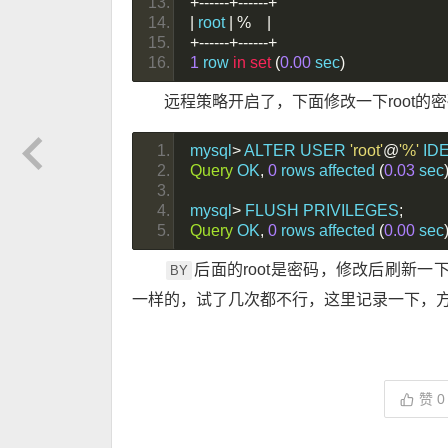
+------+------+
|
 root 
|
%
|
+------+------+
1
 row 
in
set
(
0.00
 sec
)
远程策略开启了，下面修改一下root的密
mysql
>
 ALTER USER 
'root'
@
'%'
 ID
Query
 OK
,
0
 rows affected 
(
0.03
 sec
mysql
>
 FLUSH PRIVILEGES
;
Query
 OK
,
0
 rows affected 
(
0.00
 sec
后面的root是密码，修改后刷新一
BY
一样的，试了几次都不行，这里记录一下，
赞
0