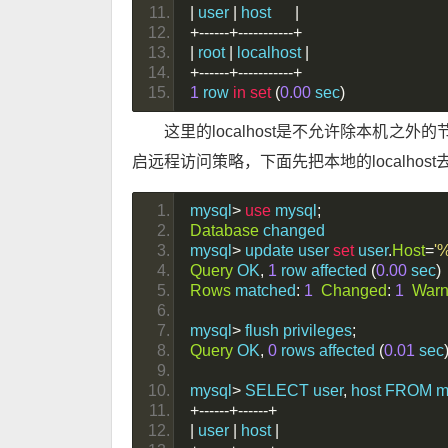
|
 user 
|
 host      
|
+------+-----------+
|
 root 
|
 localhost 
|
+------+-----------+
1
 row 
in
set
(
0.00
 sec
)
这里的localhost是不允许除本机之
启远程访问策略，下面先把本地的localhos
mysql
>
use
 mysql
;
Database
 changed
mysql
>
 update user 
set
 user
.
Host
=
'%
Query
 OK
,
1
 row affected 
(
0.00
 sec
)
Rows
 matched
:
1
Changed
:
1
Warn
mysql
>
 flush privileges
;
Query
 OK
,
0
 rows affected 
(
0.01
 sec
mysql
>
 SELECT user
,
 host FROM m
+------+------+
|
 user 
|
 host 
|