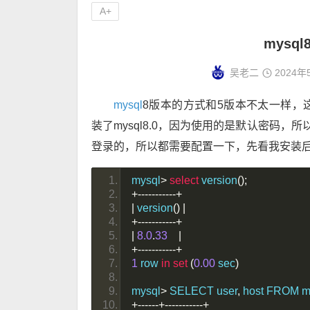
A+
mysq
吴老二
2024年
mysql
8版本的方式和5版本不太一样，这
装了mysql8.0，因为使用的是默认密码，
登录的，所以都需要配置一下，先看我安装后的
mysql
>
select
 version
();
+-----------+
|
 version
()
|
+-----------+
|
8.0
.
33
|
+-----------+
1
 row 
in
set
(
0.00
 sec
)
mysql
>
 SELECT user
,
 host FROM m
+------+-----------+