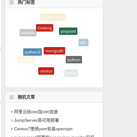
热门标签
Golang
pinpoint
ansible
k8s
mongodb
python3
python
jenkins
centos
gitlab
mysql
随机文章
阿里云给oss加cdn加速
JumpServer高可用部署
Centos7使用yum安装openvpn