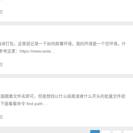
浏览
行编译打包，这里就记录一下如何部署环境，我的环境是一个空环境，什
ttps://www.wula...
浏览
，直接后面跟着文件名即可，但是想找以什么结尾或者什么开头的批量文件就
命令 find path ...
浏览