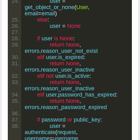
		user 
=
get_object_or_none
(
User
,
email
=
email
)
else
:
		user 
=
None
if
 user 
is
None
:
return
None
,
errors
.
reason_user_not_exist
elif
 user
.
is_expired
:
return
None
,
errors
.
reason_user_inactive
elif
not
 user
.
is_active
:
return
None
,
errors
.
reason_user_inactive
elif
 user
.
password_has_expired
:
return
None
,
errors
.
reason_password_expired
if
 password 
or
 public_key
:
		user 
=
authenticate
(
request
,
username
=
username
,