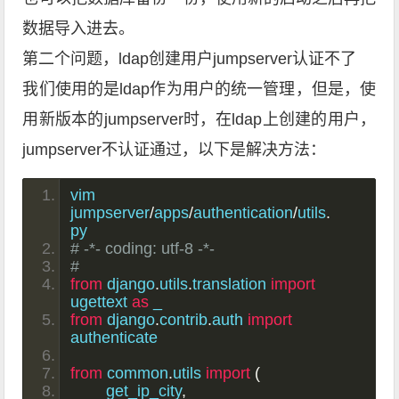
数据导入进去。
第二个问题，ldap创建用户jumpserver认证不了
我们使用的是ldap作为用户的统一管理，但是，使
用新版本的jumpserver时，在ldap上创建的用户，
jumpserver不认证通过，以下是解决方法：
vim 
jumpserver
/
apps
/
authentication
/
utils
.
py 
# -*- coding: utf-8 -*-
#
from
 django
.
utils
.
translation 
import
ugettext 
as
 _
from
 django
.
contrib
.
auth 
import
authenticate
from
 common
.
utils 
import
(
	get_ip_city
,