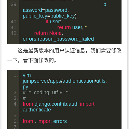
							p
assword
=
password
,
public_key
=
public_key
)
if
 user
:
return
 user
,
''
return
None
,
errors
.
reason_password_failed
这是最新版本的用户认证信息，我们需要修改
一下，看下面修改的。
vim 
jumpserver
/
apps
/
authentication
/
utils
.
py 
# -*- coding: utf-8 -*-
#
from
 django
.
contrib
.
auth 
import
authenticate
from
.
import
 errors