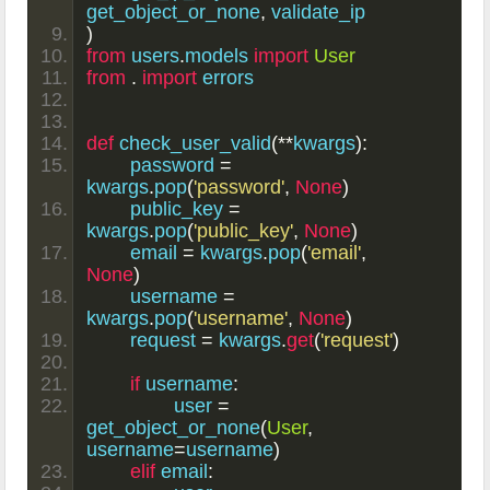
get_object_or_none
,
 validate_ip
)
from
 users
.
models 
import
User
from
.
import
 errors
def
 check_user_valid
(**
kwargs
):
	password 
=
kwargs
.
pop
(
'password'
,
None
)
	public_key 
=
kwargs
.
pop
(
'public_key'
,
None
)
	email 
=
 kwargs
.
pop
(
'email'
,
None
)
	username 
=
kwargs
.
pop
(
'username'
,
None
)
	request 
=
 kwargs
.
get
(
'request'
)
if
 username
:
		user 
=
get_object_or_none
(
User
,
username
=
username
)
elif
 email
: