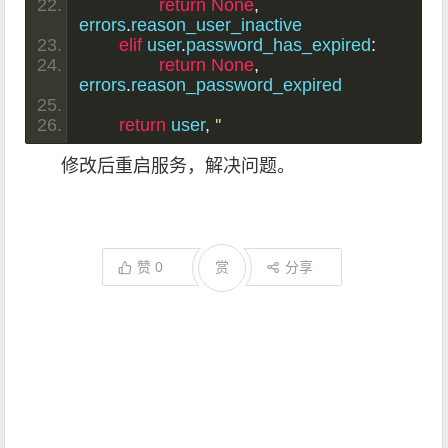
return
None
,
errors
.
reason_user_inactive
elif
 user
.
password_has_expired
:
return
None
,
errors
.
reason_password_expired
return
 user
,
''
修改后重启服务，解决问题。
赞
0
赏
分享