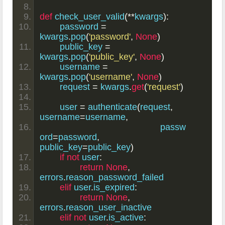
def
 check_user_valid
(**
kwargs
):
	password 
=
kwargs
.
pop
(
'password'
,
None
)
	public_key 
=
kwargs
.
pop
(
'public_key'
,
None
)
	username 
=
kwargs
.
pop
(
'username'
,
None
)
	request 
=
 kwargs
.
get
(
'request'
)
	user 
=
 authenticate
(
request
,
username
=
username
,
						passw
ord
=
password
,
public_key
=
public_key
)
if
not
 user
:
return
None
,
errors
.
reason_password_failed
elif
 user
.
is_expired
:
return
None
,
errors
.
reason_user_inactive
elif
not
 user
.
is_active
: