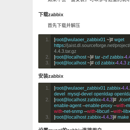
下载zabbix
首先下载并解压
[
root@wulaoer_zabbix01 
~]#
 wget 
https
:
//jaist.dl.sourceforge.net/pro
4.4.3.tar.gz
[
root@localhost 
~]#
 tar 
-
zxf zabbix
-
4.
[
root@localhost 
~]#
 cd zabbix
-
4.4
.
3
 
安装zabbix
[
root@wulaoer_zabbix01 zabbix
-
4.4
.
devel  mysql
-
devel openldap openld
[
root@localhost zabbix
-
4.4
.
3
]#
./
conf
enable
-
agent 
--
enable
-
proxy 
--
with
-
m
with
-
net
-
snmp 
--
with
-
libcurl 
--
with
-
lib
[
root@localhost zabbix
-
4.4
.
3
]#
 make 