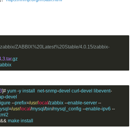
ject/zabbix/ZABBIX%20Latest%20Stable/4.0.15/zabbix-
4
.
3.tar
.
gz
zabbix
3
]#
 yum 
-
y install  net
-
snmp
-
devel curl
-
devel libevent
-
ap
-
devel
igure 
--
prefix
=
/usr/
local
/
zabbix 
--
enable
-
server 
--
ysql
=
/usr/
local
/
mysql
/
bin
/
mysql_config 
--
enable
-
ipv6 
--
xml2
&&
 make install