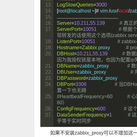
LogSlowQueries
=
3000
[
root@localhost 
~]#
 vim 
/
usr
/
local
/
zab
..................................................
Server
=
10.211
.
55.139
# 真正的服
ServerPort
=
10051
# 根据
现转发的话使用这个选项(zabbix serve
ListenPort
=
10051
# zab
Hostname
=
Zabbix
 proxy             
# p
DBHost
=
10.211
.
55.139
# 数
因为我授权就是本地，也因为配置ip
DBName
=
zabbix_proxy               
# 
DBUser
=
zabbix_proxy                    
#
DBPassword
=
zabbix_proxy                
DBPort
=
3306
# 当DBH
置一下也无碍
#HeartbeatFrequency=60   
60）
ConfigFrequency
=
600
# 
DataSenderFrequency
=
1
# 
乎等于实时同步
如果不安装zabbix_proxy可以不增加这一步