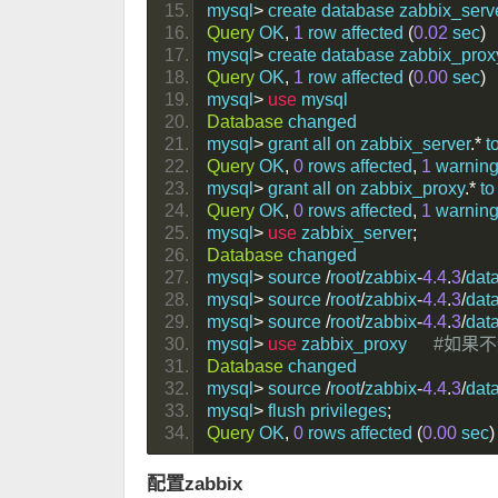
mysql
>
 create database zabbix_serv
Query
 OK
,
1
 row affected 
(
0.02
 sec
)
mysql
>
 create database zabbix_prox
Query
 OK
,
1
 row affected 
(
0.00
 sec
)
mysql
>
use
 mysql
Database
 changed
mysql
>
 grant all on zabbix_server
.*
 t
Query
 OK
,
0
 rows affected
,
1
 warning
mysql
>
 grant all on zabbix_proxy
.*
 to
Query
 OK
,
0
 rows affected
,
1
 warning
mysql
>
use
 zabbix_server
;
Database
 changed
mysql
>
 source 
/
root
/
zabbix
-
4.4
.
3
/
dat
mysql
>
 source 
/
root
/
zabbix
-
4.4
.
3
/
dat
mysql
>
 source 
/
root
/
zabbix
-
4.4
.
3
/
dat
mysql
>
use
 zabbix_proxy      
#如果不
Database
 changed
mysql
>
 source 
/
root
/
zabbix
-
4.4
.
3
/
dat
mysql
>
 flush privileges
;
Query
 OK
,
0
 rows affected 
(
0.00
 sec
)
配置zabbix