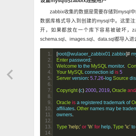
设置mysql的zabbix连接用户
zabbix收集的数据是需要存储到mysq
数据库格式导入到创建的mysql中。这里注意，如果
开，如果都放在一个库下容易被破坏，zabbix_pr
schema.sql、images.sql、data.sql都导入
[
root@wulaoer_zabbix01 zabbix
]#
 m
Enter
 password
:
Welcome
 to the 
MySQL
 monitor
.
Co
Your
MySQL
 connection id 
is
5
Server
 version
:
5.7
.
26
-
log 
Source
 di
Copyright
(
c
)
2000
,
2019
,
Oracle
and
Oracle
is
 a registered trademark of 
O
affiliates
.
Other
 names may be tradema
owners
.
Type
'help;'
or
'\h'
for
 help
.
Type
'\c'
 t