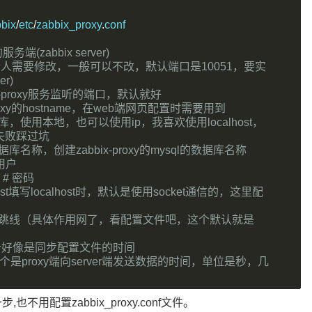
bix
/
etc
/
zabbix_proxy
.
conf
务端(zabbix server)
个人需要修改，一般可以不改，默认端口是10051，要实
r)
bix-proxy服务监听的端口，默认就好
roxy的hostname，在web端网页配置时需要用到
据库，使用本地，也可以使用ip，我喜欢使用localhost，
失败踩过坑
数据库名称，创建zabbix-proxy的mysql的数据库名称
 用户
 
# 密码
ost填写localhost时，默认是使用socket通信的，这里配
         # 心跳线（具体作用网了，看配置文件吧，这个默认就是
这个好像是同步配置文件的时间
这个是proxy端向server端发送数据的时间，单位是秒，几
,也不用配置zabbix_proxy.conf文件。