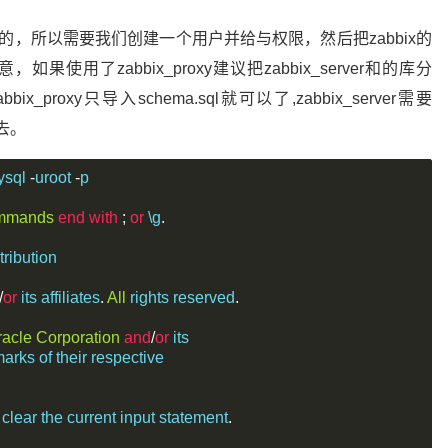
l中的，所以需要我们创建一个用户并给与权限，然后把zabbix的
使用了zabbix_proxy建议把zabbix_server和的库分
oxy只导入schema.sql就可以了,zabbix_server需要
进去。
ysql 
-
uroot 
-
p
mmands
end
with
;
or
 \g
.
stribution
/
or
 its affiliates
.
All
 rights reserved
.
racle
Corporation
and
/
or
 its
rks of their respective
o clear the current input statement
.