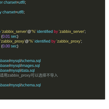
er charset
=
utf8
;
y charset
=
utf8
;
o 
'zabbix_server'
@
'%'
 identified 
by
'zabbix_server'
;
 
(
0.01
 sec
)
 
'zabbix_proxy'
@
'%'
 identified 
by
'zabbix_proxy'
;
 
(
0.00
 sec
)
abase
/
mysql
/
schema
.
sql
abase
/
mysql
/
images
.
sql
abase
/
mysql
/
data
.
sql
适用zabbix_proxy可以选择不导入
abase
/
mysql
/
schema
.
sql	