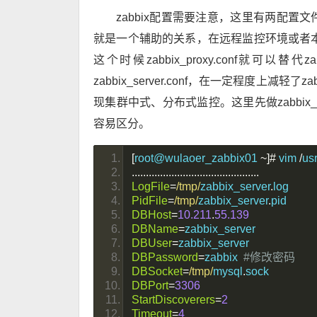
zabbix配置需要注意，这里有两配置文件分别是za
就是一个辅助的关系，在远程监控环境或者本地网络
这个时候zabbix_proxy.conf就可以替
zabbix_server.conf，在一定程度上减轻了zab
现集群中式、分布式监控。这里先做zabbix_s
容易区分。
[
root@wulaoer_zabbix01 
~]#
 vim 
/
us
.............................................
LogFile
=
/tmp/
zabbix_server
.
log
PidFile
=
/tmp/
zabbix_server
.
pid
DBHost
=
10.211
.
55.139
DBName
=
zabbix_server
DBUser
=
zabbix_server
DBPassword
=
zabbix  
#修改密码
DBSocket
=
/tmp/
mysql
.
sock
DBPort
=
3306
StartDiscoverers
=
2
Timeout
=
4