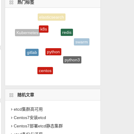
热门标签
k8s
redis
Kubernetes
swarm
python
gitlab
python3
ansible
centos
mongodb
Docker
随机文章
etcd集群高可用
Centos7安装etcd
Centos7部署etcd静态集群